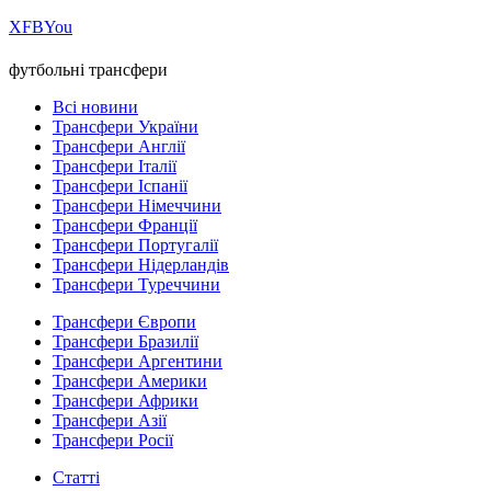
Х
FB
You
футбольні трансфери
Всі новини
Трансфери України
Трансфери Англії
Трансфери Італії
Трансфери Іспанії
Трансфери Німеччини
Трансфери Франції
Трансфери Португалії
Трансфери Нідерландів
Трансфери Туреччини
Трансфери Європи
Трансфери Бразилії
Трансфери Аргентини
Трансфери Америки
Трансфери Африки
Трансфери Азії
Трансфери Росії
Статті