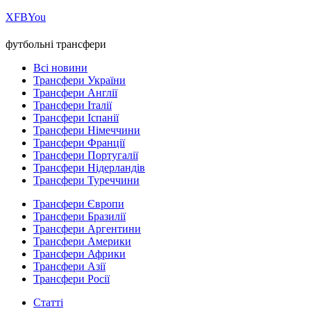
Х
FB
You
футбольні трансфери
Всі новини
Трансфери України
Трансфери Англії
Трансфери Італії
Трансфери Іспанії
Трансфери Німеччини
Трансфери Франції
Трансфери Португалії
Трансфери Нідерландів
Трансфери Туреччини
Трансфери Європи
Трансфери Бразилії
Трансфери Аргентини
Трансфери Америки
Трансфери Африки
Трансфери Азії
Трансфери Росії
Статті