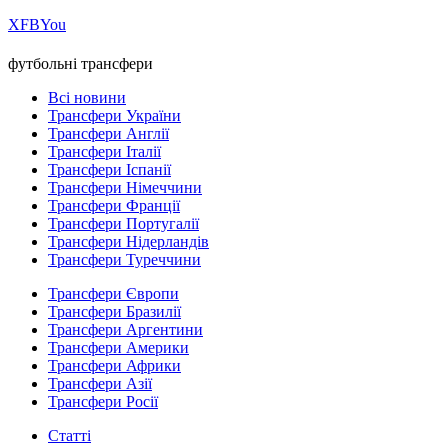
Х
FB
You
футбольні трансфери
Всі новини
Трансфери України
Трансфери Англії
Трансфери Італії
Трансфери Іспанії
Трансфери Німеччини
Трансфери Франції
Трансфери Португалії
Трансфери Нідерландів
Трансфери Туреччини
Трансфери Європи
Трансфери Бразилії
Трансфери Аргентини
Трансфери Америки
Трансфери Африки
Трансфери Азії
Трансфери Росії
Статті