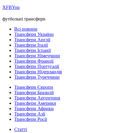
Х
FB
You
футбольні трансфери
Всі новини
Трансфери України
Трансфери Англії
Трансфери Італії
Трансфери Іспанії
Трансфери Німеччини
Трансфери Франції
Трансфери Португалії
Трансфери Нідерландів
Трансфери Туреччини
Трансфери Європи
Трансфери Бразилії
Трансфери Аргентини
Трансфери Америки
Трансфери Африки
Трансфери Азії
Трансфери Росії
Статті