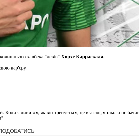
колишнього хавбека "левів"
Хорхе Карраскаля.
свою кар'єру.
й. Коли я дивився, як він тренується, це взагалі, я такого не б
а".