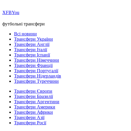
Х
FB
You
футбольні трансфери
Всі новини
Трансфери України
Трансфери Англії
Трансфери Італії
Трансфери Іспанії
Трансфери Німеччини
Трансфери Франції
Трансфери Португалії
Трансфери Нідерландів
Трансфери Туреччини
Трансфери Європи
Трансфери Бразилії
Трансфери Аргентини
Трансфери Америки
Трансфери Африки
Трансфери Азії
Трансфери Росії