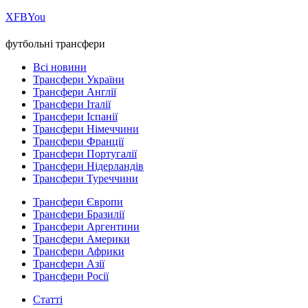
Х
FB
You
футбольні трансфери
Всі новини
Трансфери України
Трансфери Англії
Трансфери Італії
Трансфери Іспанії
Трансфери Німеччини
Трансфери Франції
Трансфери Португалії
Трансфери Нідерландів
Трансфери Туреччини
Трансфери Європи
Трансфери Бразилії
Трансфери Аргентини
Трансфери Америки
Трансфери Африки
Трансфери Азії
Трансфери Росії
Статті