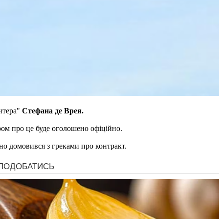
Інтера"
Стефана де Врея.
ром про це буде оголошено офіційно.
но домовився з греками про контракт.