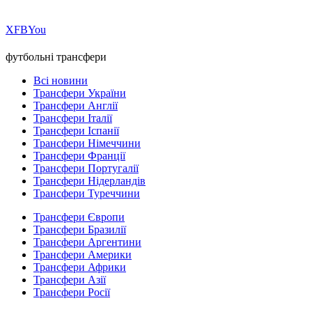
Х
FB
You
футбольні трансфери
Всі новини
Трансфери України
Трансфери Англії
Трансфери Італії
Трансфери Іспанії
Трансфери Німеччини
Трансфери Франції
Трансфери Португалії
Трансфери Нідерландів
Трансфери Туреччини
Трансфери Європи
Трансфери Бразилії
Трансфери Аргентини
Трансфери Америки
Трансфери Африки
Трансфери Азії
Трансфери Росії