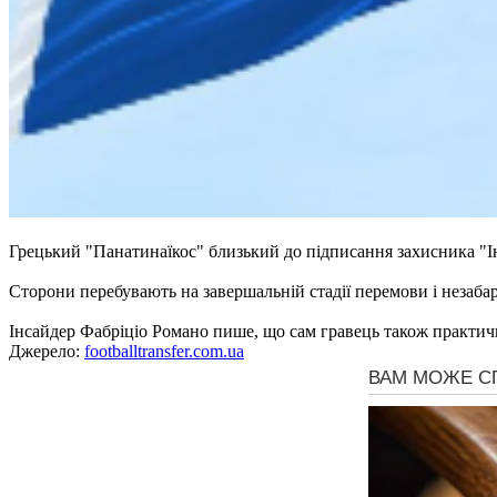
Грецький "Панатинаїкос" близький до підписання захисника "
Сторони перебувають на завершальній стадії перемови і незаба
Інсайдер Фабріціо Романо пише, що сам гравець також практич
Джерело:
footballtransfer.com.ua