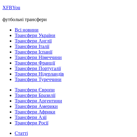
Х
FB
You
футбольні трансфери
Всі новини
Трансфери України
Трансфери Англії
Трансфери Італії
Трансфери Іспанії
Трансфери Німеччини
Трансфери Франції
Трансфери Португалії
Трансфери Нідерландів
Трансфери Туреччини
Трансфери Європи
Трансфери Бразилії
Трансфери Аргентини
Трансфери Америки
Трансфери Африки
Трансфери Азії
Трансфери Росії
Статті