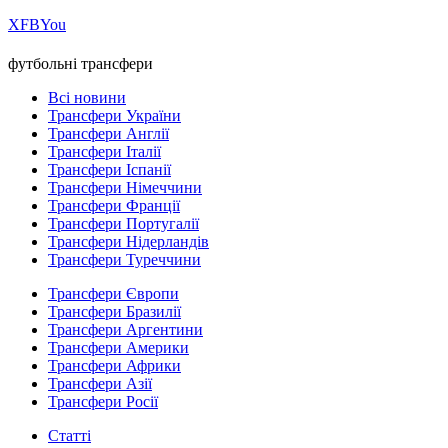
Х
FB
You
футбольні трансфери
Всі новини
Трансфери України
Трансфери Англії
Трансфери Італії
Трансфери Іспанії
Трансфери Німеччини
Трансфери Франції
Трансфери Португалії
Трансфери Нідерландів
Трансфери Туреччини
Трансфери Європи
Трансфери Бразилії
Трансфери Аргентини
Трансфери Америки
Трансфери Африки
Трансфери Азії
Трансфери Росії
Статті