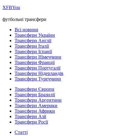
Х
FB
You
футбольні трансфери
Всі новини
Трансфери України
Трансфери Англії
Трансфери Італії
Трансфери Іспанії
Трансфери Німеччини
Трансфери Франції
Трансфери Португалії
Трансфери Нідерландів
Трансфери Туреччини
Трансфери Європи
Трансфери Бразилії
Трансфери Аргентини
Трансфери Америки
Трансфери Африки
Трансфери Азії
Трансфери Росії
Статті