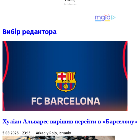
Вибір редактора
Хуліан Альварес вирішив перейти в «Барселону»
5.08.2026 - 23:16 — Arkadiy Polo, Іспанія