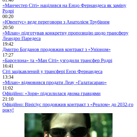
«Манчестер Сіті» націлився на Енцо Фернандеса як заміну
Родрі
00:20
«Ювентус» веде переговори з Анатолієм Трубіним
20:50
«Мілан» підготував конкретну пропозицію щодо трансферу
Леандро Паредеса
19:42
Дмитро Богданов продовжив контракт з «Уніоном»
17:27
«Барселона» та «Ман Сіті» узгодили трансфер Родрі
16:41
Сіті зацікавлений у трансфері Ензо Фернандеса
13:34
«Мілан» відмовився продати Леау «Галатасараю»
11:02
Офіційно: «Зоря» підсилилася двома гравцями
21:10
Офіційно: Вінісіус продовжив контракт з «Реалом» до 2032-го
року!