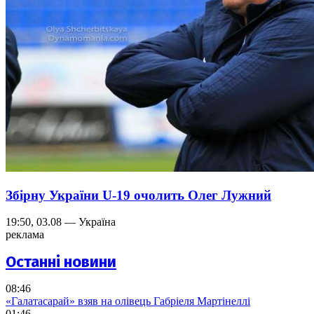
Збірну України U-19 очолить Олег Лужний
19:50, 03.08 — Україна
реклама
Останні новини
08:46
«Галатасарай» взяв на олівець Габріеля Мартінеллі
01:46