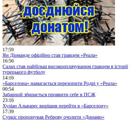
17:59
Ян Діоманде офіційно став гравцем «Реала»
16:56
Салах став найбільш високооплачуваним гравцем в історії
турецького футболу
14:16
«Барселона» намагається перехопити Родрі у «Реала»
00:54
Забарний збирається проявити себе в ПСЖ
23:16
Хуліан Альварес вирішив перейти в «Барселону»
17:39
Суркіс пропонував Реброву очолити «Динамо»
11:44
Мохамед Салах став гравцем турецького «Трабзонспора»
09:18
«Челсі» готовий викупити Діогу Кошту за €60 млн