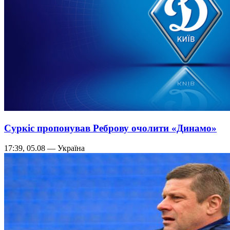
Суркіс пропонував Реброву очолити «Динамо»
17:39, 05.08 — Україна