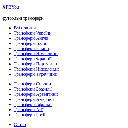
Х
FB
You
футбольні трансфери
Всі новини
Трансфери України
Трансфери Англії
Трансфери Італії
Трансфери Іспанії
Трансфери Німеччини
Трансфери Франції
Трансфери Португалії
Трансфери Нідерландів
Трансфери Туреччини
Трансфери Європи
Трансфери Бразилії
Трансфери Аргентини
Трансфери Америки
Трансфери Африки
Трансфери Азії
Трансфери Росії
Статті