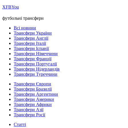
Х
FB
You
футбольні трансфери
Всі новини
Трансфери України
Трансфери Англії
Трансфери Італії
Трансфери Іспанії
Трансфери Німеччини
Трансфери Франції
Трансфери Португалії
Трансфери Нідерландів
Трансфери Туреччини
Трансфери Європи
Трансфери Бразилії
Трансфери Аргентини
Трансфери Америки
Трансфери Африки
Трансфери Азії
Трансфери Росії
Статті