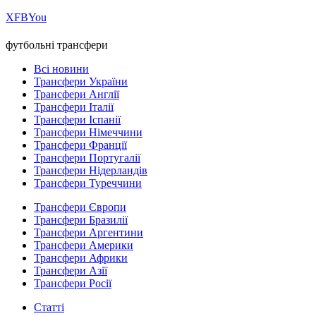
Х
FB
You
футбольні трансфери
Всі новини
Трансфери України
Трансфери Англії
Трансфери Італії
Трансфери Іспанії
Трансфери Німеччини
Трансфери Франції
Трансфери Португалії
Трансфери Нідерландів
Трансфери Туреччини
Трансфери Європи
Трансфери Бразилії
Трансфери Аргентини
Трансфери Америки
Трансфери Африки
Трансфери Азії
Трансфери Росії
Статті