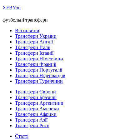
Х
FB
You
футбольні трансфери
Всі новини
Трансфери України
Трансфери Англії
Трансфери Італії
Трансфери Іспанії
Трансфери Німеччини
Трансфери Франції
Трансфери Португалії
Трансфери Нідерландів
Трансфери Туреччини
Трансфери Європи
Трансфери Бразилії
Трансфери Аргентини
Трансфери Америки
Трансфери Африки
Трансфери Азії
Трансфери Росії
Статті