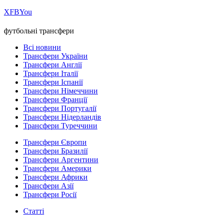
Х
FB
You
футбольні трансфери
Всі новини
Трансфери України
Трансфери Англії
Трансфери Італії
Трансфери Іспанії
Трансфери Німеччини
Трансфери Франції
Трансфери Португалії
Трансфери Нідерландів
Трансфери Туреччини
Трансфери Європи
Трансфери Бразилії
Трансфери Аргентини
Трансфери Америки
Трансфери Африки
Трансфери Азії
Трансфери Росії
Статті