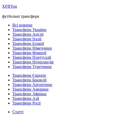
Х
FB
You
футбольні трансфери
Всі новини
Трансфери України
Трансфери Англії
Трансфери Італії
Трансфери Іспанії
Трансфери Німеччини
Трансфери Франції
Трансфери Португалії
Трансфери Нідерландів
Трансфери Туреччини
Трансфери Європи
Трансфери Бразилії
Трансфери Аргентини
Трансфери Америки
Трансфери Африки
Трансфери Азії
Трансфери Росії
Статті