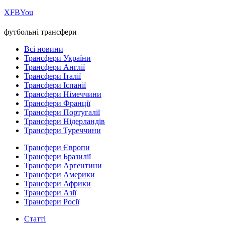
Х
FB
You
футбольні трансфери
Всі новини
Трансфери України
Трансфери Англії
Трансфери Італії
Трансфери Іспанії
Трансфери Німеччини
Трансфери Франції
Трансфери Португалії
Трансфери Нідерландів
Трансфери Туреччини
Трансфери Європи
Трансфери Бразилії
Трансфери Аргентини
Трансфери Америки
Трансфери Африки
Трансфери Азії
Трансфери Росії
Статті