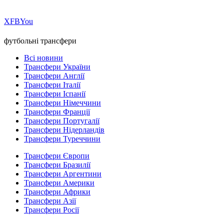
Х
FB
You
футбольні трансфери
Всі новини
Трансфери України
Трансфери Англії
Трансфери Італії
Трансфери Іспанії
Трансфери Німеччини
Трансфери Франції
Трансфери Португалії
Трансфери Нідерландів
Трансфери Туреччини
Трансфери Європи
Трансфери Бразилії
Трансфери Аргентини
Трансфери Америки
Трансфери Африки
Трансфери Азії
Трансфери Росії