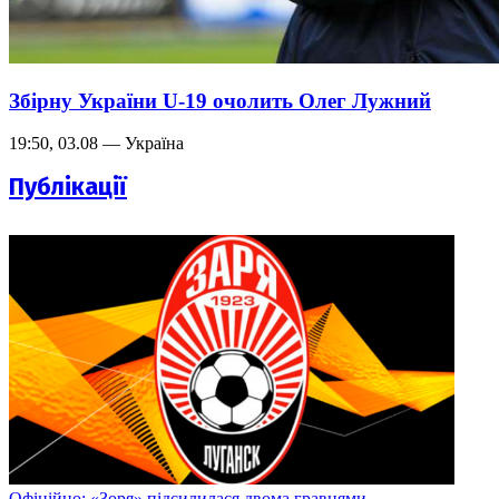
Збірну України U-19 очолить Олег Лужний
19:50, 03.08 — Україна
Публікації
Офіційно: «Зоря» підсилилася двома гравцями