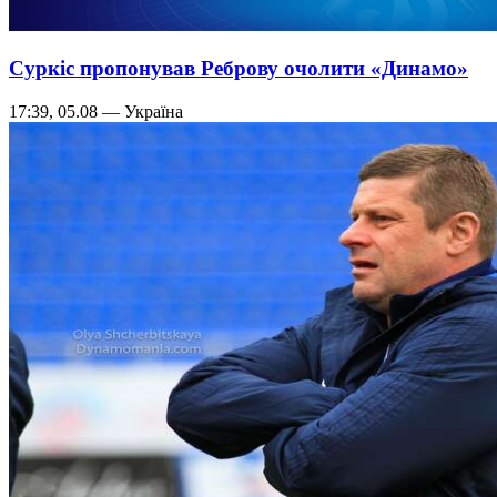
Суркіс пропонував Реброву очолити «Динамо»
17:39, 05.08 — Україна