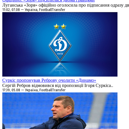
Луганська «Зоря» офіційно оголосила про підписання одразу дво
11:02, 07.08 — Україна, FootballTransfer
Суркіс пропонував Реброву очолити «Динамо»
Сергій Ребров відмовився від пропозиції Ігоря Суркіса..
17:39, 05.08 — Україна, FootballTransfer