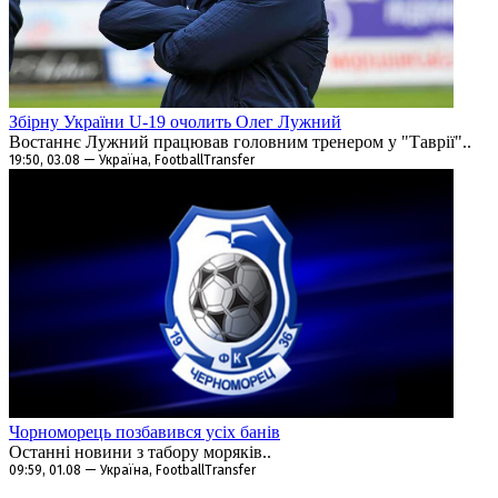
Збірну України U-19 очолить Олег Лужний
Востаннє Лужний працював головним тренером у "Таврії"..
19:50, 03.08 — Україна, FootballTransfer
Чорноморець позбавився усіх банів
Останні новини з табору моряків..
09:59, 01.08 — Україна, FootballTransfer