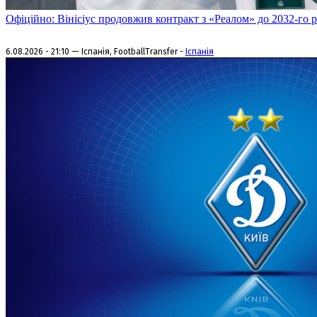
Офіційно: Вінісіус продовжив контракт з «Реалом» до 2032-го 
6.08.2026 - 21:10 — Іспанія, FootballTransfer -
Іспанія