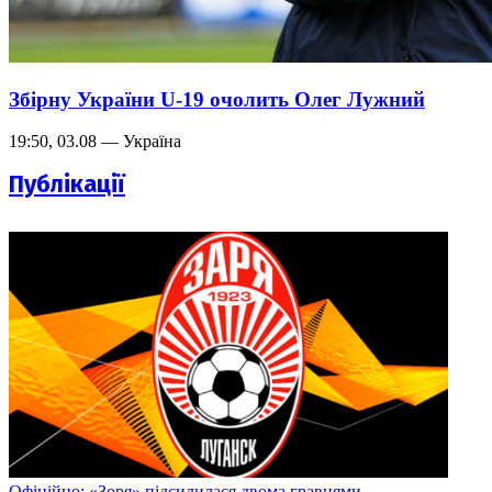
Збірну України U-19 очолить Олег Лужний
19:50, 03.08 — Україна
Публікації
Офіційно: «Зоря» підсилилася двома гравцями