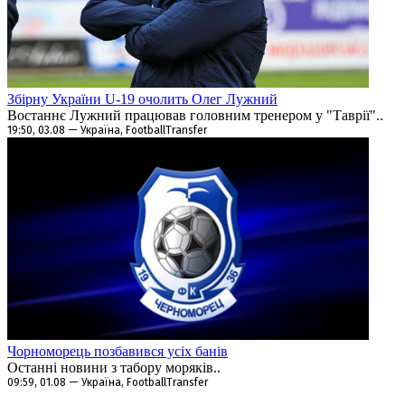
Збірну України U-19 очолить Олег Лужний
Востаннє Лужний працював головним тренером у "Таврії"..
19:50, 03.08 — Україна, FootballTransfer
Чорноморець позбавився усіх банів
Останні новини з табору моряків..
09:59, 01.08 — Україна, FootballTransfer