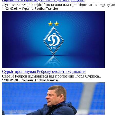
Луганська «Зоря» офіційно оголосила про підписання одразу дво
11:02, 07.08 — Україна, FootballTransfer
Суркіс пропонував Реброву очолити «Динамо»
Сергій Ребров відмовився від пропозиції Ігоря Суркіса..
17:39, 05.08 — Україна, FootballTransfer