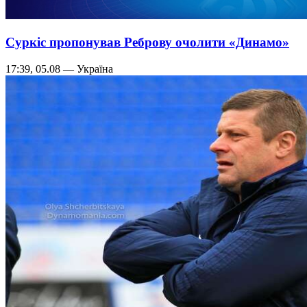
Суркіс пропонував Реброву очолити «Динамо»
17:39, 05.08 — Україна