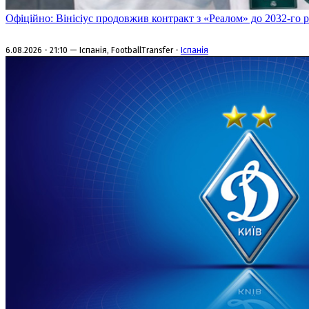
Офіційно: Вінісіус продовжив контракт з «Реалом» до 2032-го 
6.08.2026 - 21:10 — Іспанія, FootballTransfer -
Іспанія