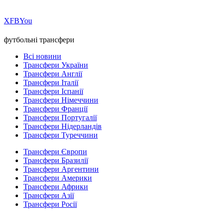
Х
FB
You
футбольні трансфери
Всі новини
Трансфери України
Трансфери Англії
Трансфери Італії
Трансфери Іспанії
Трансфери Німеччини
Трансфери Франції
Трансфери Португалії
Трансфери Нідерландів
Трансфери Туреччини
Трансфери Європи
Трансфери Бразилії
Трансфери Аргентини
Трансфери Америки
Трансфери Африки
Трансфери Азії
Трансфери Росії