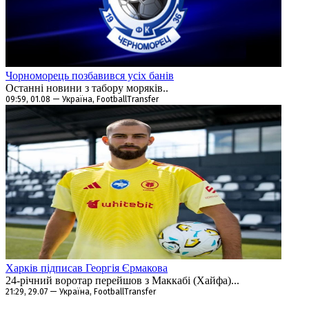
Чорноморець позбавився усіх банів
Останні новини з табору моряків..
09:59, 01.08 — Україна, FootballTransfer
Харків підписав Георгія Єрмакова
24-річний воротар перейшов з Маккабі (Хайфа)...
21:29, 29.07 — Україна, FootballTransfer