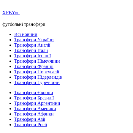
Х
FB
You
футбольні трансфери
Всі новини
Трансфери України
Трансфери Англії
Трансфери Італії
Трансфери Іспанії
Трансфери Німеччини
Трансфери Франції
Трансфери Португалії
Трансфери Нідерландів
Трансфери Туреччини
Трансфери Європи
Трансфери Бразилії
Трансфери Аргентини
Трансфери Америки
Трансфери Африки
Трансфери Азії
Трансфери Росії