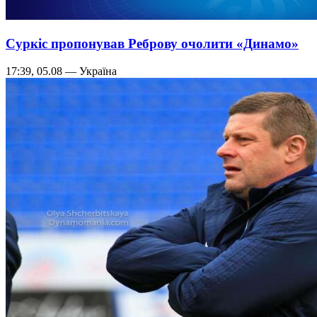
Суркіс пропонував Реброву очолити «Динамо»
17:39, 05.08 — Україна