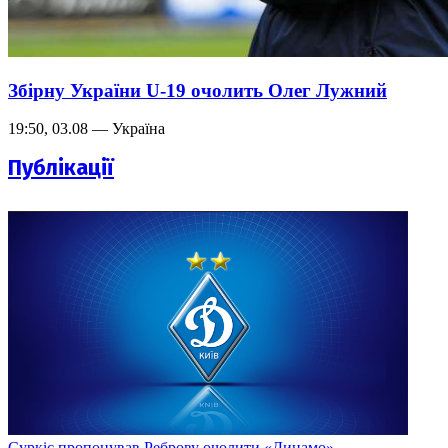
Збірну України U-19 очолить Олег Лужний
19:50, 03.08 — Україна
Публікації
Суркіс пропонував Реброву очолити «Динамо»