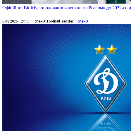
Офіційно: Вінісіус продовжив контракт з «Реалом» до 2032-го 
6.08.2026 - 21:10 — Іспанія, FootballTransfer -
Іспанія