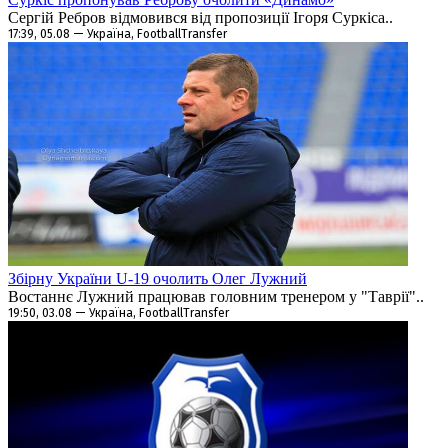
Сергій Ребров відмовився від пропозиції Ігоря Суркіса..
17:39, 05.08 — Україна, FootballTransfer
Збірну України U-19 очолить Олег Лужний
Востаннє Лужний працював головним тренером у "Таврії"..
19:50, 03.08 — Україна, FootballTransfer