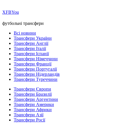
Х
FB
You
футбольні трансфери
Всі новини
Трансфери України
Трансфери Англії
Трансфери Італії
Трансфери Іспанії
Трансфери Німеччини
Трансфери Франції
Трансфери Португалії
Трансфери Нідерландів
Трансфери Туреччини
Трансфери Європи
Трансфери Бразилії
Трансфери Аргентини
Трансфери Америки
Трансфери Африки
Трансфери Азії
Трансфери Росії