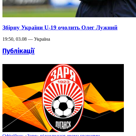
Збірну України U-19 очолить Олег Лужний
19:50, 03.08 — Україна
Публікації
Офіційно: «Зоря» підсилилася двома гравцями