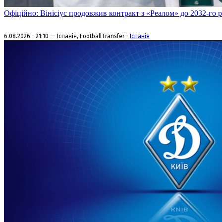
Офіційно: Вінісіус продовжив контракт з «Реалом» до 2032-го 
6.08.2026 - 21:10 — Іспанія, FootballTransfer -
Іспанія