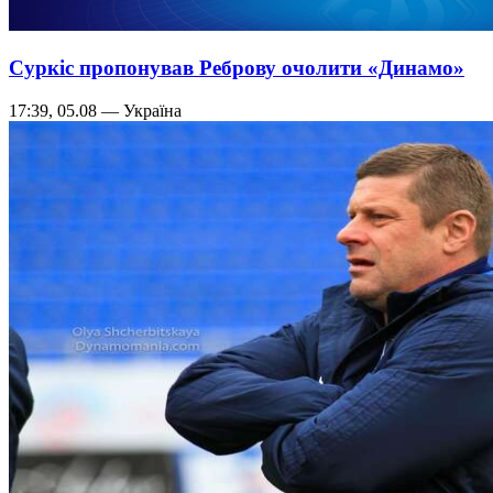
Суркіс пропонував Реброву очолити «Динамо»
17:39, 05.08 — Україна