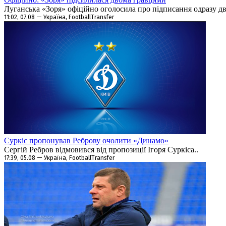
Луганська «Зоря» офіційно оголосила про підписання одразу дво
11:02, 07.08 — Україна, FootballTransfer
Суркіс пропонував Реброву очолити «Динамо»
Сергій Ребров відмовився від пропозиції Ігоря Суркіса..
17:39, 05.08 — Україна, FootballTransfer