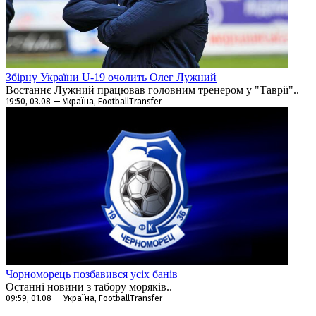
Збірну України U-19 очолить Олег Лужний
Востаннє Лужний працював головним тренером у "Таврії"..
19:50, 03.08 — Україна, FootballTransfer
Чорноморець позбавився усіх банів
Останні новини з табору моряків..
09:59, 01.08 — Україна, FootballTransfer