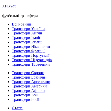
Х
FB
You
футбольні трансфери
Всі новини
Трансфери України
Трансфери Англії
Трансфери Італії
Трансфери Іспанії
Трансфери Німеччини
Трансфери Франції
Трансфери Португалії
Трансфери Нідерландів
Трансфери Туреччини
Трансфери Європи
Трансфери Бразилії
Трансфери Аргентини
Трансфери Америки
Трансфери Африки
Трансфери Азії
Трансфери Росії
Статті