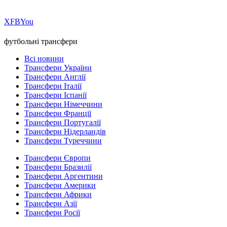
Х
FB
You
футбольні трансфери
Всі новини
Трансфери України
Трансфери Англії
Трансфери Італії
Трансфери Іспанії
Трансфери Німеччини
Трансфери Франції
Трансфери Португалії
Трансфери Нідерландів
Трансфери Туреччини
Трансфери Європи
Трансфери Бразилії
Трансфери Аргентини
Трансфери Америки
Трансфери Африки
Трансфери Азії
Трансфери Росії