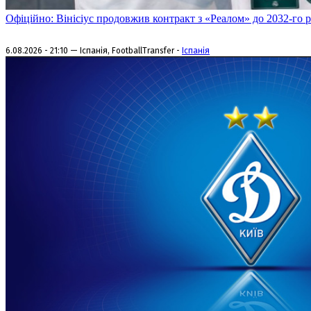
Офіційно: Вінісіус продовжив контракт з «Реалом» до 2032-го 
6.08.2026 - 21:10 — Іспанія, FootballTransfer -
Іспанія