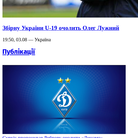
Збірну України U-19 очолить Олег Лужний
19:50, 03.08 — Україна
Публікації
Суркіс пропонував Реброву очолити «Динамо»