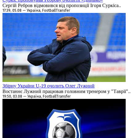
Сергій Ребров відмовився від пропозиції Ігоря Суркіса..
17:39, 05.08 — Україна, FootballTransfer
Збірну України U-19 очолить Олег Лужний
Востаннє Лужний працював головним тренером у "Таврії"..
19:50, 03.08 — Україна, FootballTransfer