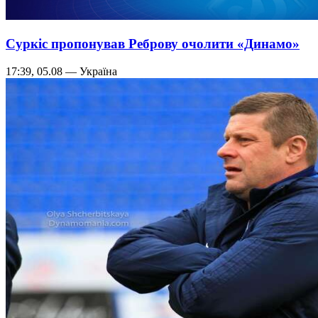
Суркіс пропонував Реброву очолити «Динамо»
17:39, 05.08 — Україна