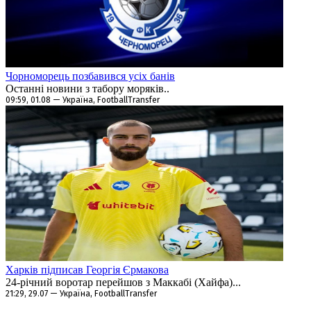
Чорноморець позбавився усіх банів
Останні новини з табору моряків..
09:59, 01.08 — Україна, FootballTransfer
Харків підписав Георгія Єрмакова
24-річний воротар перейшов з Маккабі (Хайфа)...
21:29, 29.07 — Україна, FootballTransfer