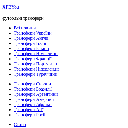
Х
FB
You
футбольні трансфери
Всі новини
Трансфери України
Трансфери Англії
Трансфери Італії
Трансфери Іспанії
Трансфери Німеччини
Трансфери Франції
Трансфери Португалії
Трансфери Нідерландів
Трансфери Туреччини
Трансфери Європи
Трансфери Бразилії
Трансфери Аргентини
Трансфери Америки
Трансфери Африки
Трансфери Азії
Трансфери Росії
Статті