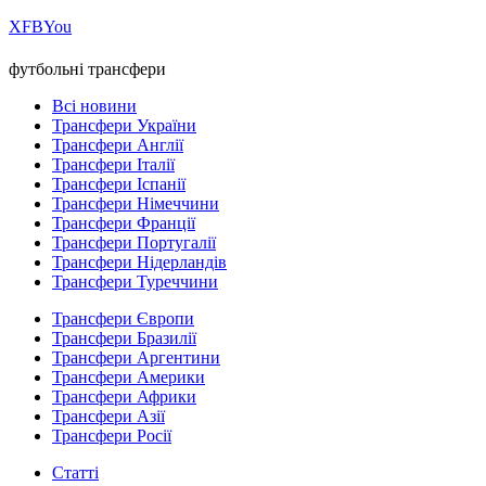
Х
FB
You
футбольні трансфери
Всі новини
Трансфери України
Трансфери Англії
Трансфери Італії
Трансфери Іспанії
Трансфери Німеччини
Трансфери Франції
Трансфери Португалії
Трансфери Нідерландів
Трансфери Туреччини
Трансфери Європи
Трансфери Бразилії
Трансфери Аргентини
Трансфери Америки
Трансфери Африки
Трансфери Азії
Трансфери Росії
Статті