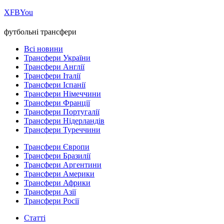
Х
FB
You
футбольні трансфери
Всі новини
Трансфери України
Трансфери Англії
Трансфери Італії
Трансфери Іспанії
Трансфери Німеччини
Трансфери Франції
Трансфери Португалії
Трансфери Нідерландів
Трансфери Туреччини
Трансфери Європи
Трансфери Бразилії
Трансфери Аргентини
Трансфери Америки
Трансфери Африки
Трансфери Азії
Трансфери Росії
Статті