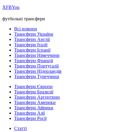
Х
FB
You
футбольні трансфери
Всі новини
Трансфери України
Трансфери Англії
Трансфери Італії
Трансфери Іспанії
Трансфери Німеччини
Трансфери Франції
Трансфери Португалії
Трансфери Нідерландів
Трансфери Туреччини
Трансфери Європи
Трансфери Бразилії
Трансфери Аргентини
Трансфери Америки
Трансфери Африки
Трансфери Азії
Трансфери Росії
Статті