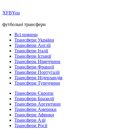
Х
FB
You
футбольні трансфери
Всі новини
Трансфери України
Трансфери Англії
Трансфери Італії
Трансфери Іспанії
Трансфери Німеччини
Трансфери Франції
Трансфери Португалії
Трансфери Нідерландів
Трансфери Туреччини
Трансфери Європи
Трансфери Бразилії
Трансфери Аргентини
Трансфери Америки
Трансфери Африки
Трансфери Азії
Трансфери Росії