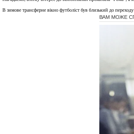
В зимове трансферне вікно футболіст був близький до переходу