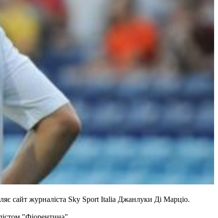
є сайт журналіста Sky Sport Italia Джанлуки Ді Марціо.
олістом "Фіорентина".