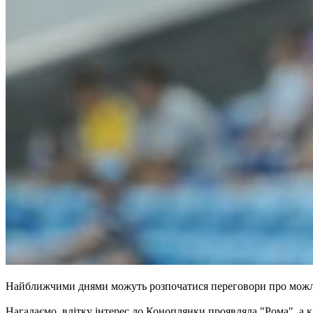
Найближчими днями можуть розпочатися переговори про можливи
Нагадаємо, влітку інтерес до Коноплянки проявляла "Рома", а к