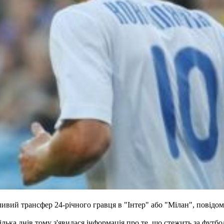
й трансфер 24-річного гравця в "Інтер" або "Мілан", повідомля
ілька днів тому з'явилася інформація про те, що стежить за футб