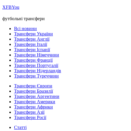
Х
FB
You
футбольні трансфери
Всі новини
Трансфери України
Трансфери Англії
Трансфери Італії
Трансфери Іспанії
Трансфери Німеччини
Трансфери Франції
Трансфери Португалії
Трансфери Нідерландів
Трансфери Туреччини
Трансфери Європи
Трансфери Бразилії
Трансфери Аргентини
Трансфери Америки
Трансфери Африки
Трансфери Азії
Трансфери Росії
Статті