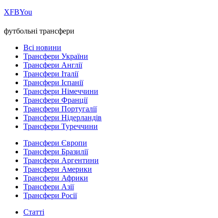
Х
FB
You
футбольні трансфери
Всі новини
Трансфери України
Трансфери Англії
Трансфери Італії
Трансфери Іспанії
Трансфери Німеччини
Трансфери Франції
Трансфери Португалії
Трансфери Нідерландів
Трансфери Туреччини
Трансфери Європи
Трансфери Бразилії
Трансфери Аргентини
Трансфери Америки
Трансфери Африки
Трансфери Азії
Трансфери Росії
Статті