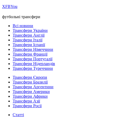
Х
FB
You
футбольні трансфери
Всі новини
Трансфери України
Трансфери Англії
Трансфери Італії
Трансфери Іспанії
Трансфери Німеччини
Трансфери Франції
Трансфери Португалії
Трансфери Нідерландів
Трансфери Туреччини
Трансфери Європи
Трансфери Бразилії
Трансфери Аргентини
Трансфери Америки
Трансфери Африки
Трансфери Азії
Трансфери Росії
Статті