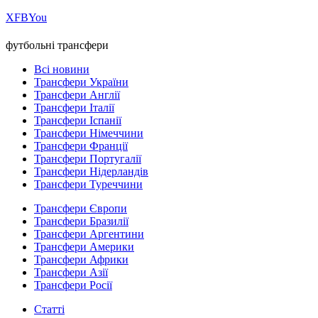
Х
FB
You
футбольні трансфери
Всі новини
Трансфери України
Трансфери Англії
Трансфери Італії
Трансфери Іспанії
Трансфери Німеччини
Трансфери Франції
Трансфери Португалії
Трансфери Нідерландів
Трансфери Туреччини
Трансфери Європи
Трансфери Бразилії
Трансфери Аргентини
Трансфери Америки
Трансфери Африки
Трансфери Азії
Трансфери Росії
Статті