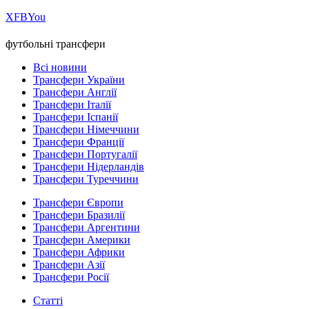
Х
FB
You
футбольні трансфери
Всі новини
Трансфери України
Трансфери Англії
Трансфери Італії
Трансфери Іспанії
Трансфери Німеччини
Трансфери Франції
Трансфери Португалії
Трансфери Нідерландів
Трансфери Туреччини
Трансфери Європи
Трансфери Бразилії
Трансфери Аргентини
Трансфери Америки
Трансфери Африки
Трансфери Азії
Трансфери Росії
Статті