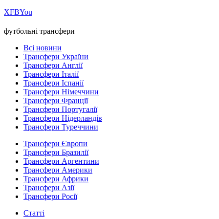
Х
FB
You
футбольні трансфери
Всі новини
Трансфери України
Трансфери Англії
Трансфери Італії
Трансфери Іспанії
Трансфери Німеччини
Трансфери Франції
Трансфери Португалії
Трансфери Нідерландів
Трансфери Туреччини
Трансфери Європи
Трансфери Бразилії
Трансфери Аргентини
Трансфери Америки
Трансфери Африки
Трансфери Азії
Трансфери Росії
Статті