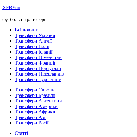
Х
FB
You
футбольні трансфери
Всі новини
Трансфери України
Трансфери Англії
Трансфери Італії
Трансфери Іспанії
Трансфери Німеччини
Трансфери Франції
Трансфери Португалії
Трансфери Нідерландів
Трансфери Туреччини
Трансфери Європи
Трансфери Бразилії
Трансфери Аргентини
Трансфери Америки
Трансфери Африки
Трансфери Азії
Трансфери Росії
Статті