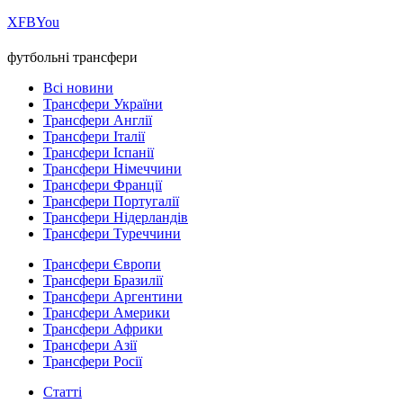
Х
FB
You
футбольні трансфери
Всі новини
Трансфери України
Трансфери Англії
Трансфери Італії
Трансфери Іспанії
Трансфери Німеччини
Трансфери Франції
Трансфери Португалії
Трансфери Нідерландів
Трансфери Туреччини
Трансфери Європи
Трансфери Бразилії
Трансфери Аргентини
Трансфери Америки
Трансфери Африки
Трансфери Азії
Трансфери Росії
Статті