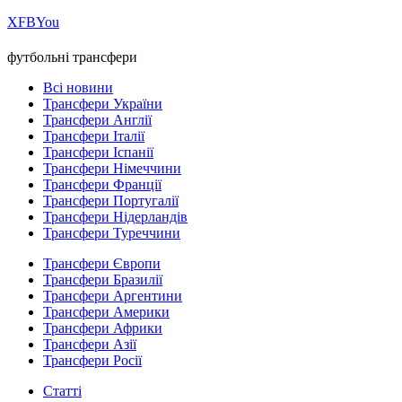
Х
FB
You
футбольні трансфери
Всі новини
Трансфери України
Трансфери Англії
Трансфери Італії
Трансфери Іспанії
Трансфери Німеччини
Трансфери Франції
Трансфери Португалії
Трансфери Нідерландів
Трансфери Туреччини
Трансфери Європи
Трансфери Бразилії
Трансфери Аргентини
Трансфери Америки
Трансфери Африки
Трансфери Азії
Трансфери Росії
Статті