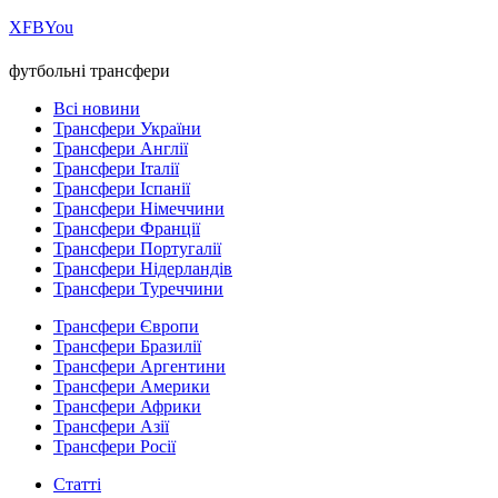
Х
FB
You
футбольні трансфери
Всі новини
Трансфери України
Трансфери Англії
Трансфери Італії
Трансфери Іспанії
Трансфери Німеччини
Трансфери Франції
Трансфери Португалії
Трансфери Нідерландів
Трансфери Туреччини
Трансфери Європи
Трансфери Бразилії
Трансфери Аргентини
Трансфери Америки
Трансфери Африки
Трансфери Азії
Трансфери Росії
Статті