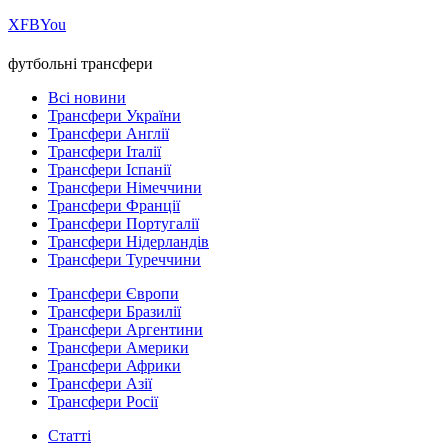
Х
FB
You
футбольні трансфери
Всі новини
Трансфери України
Трансфери Англії
Трансфери Італії
Трансфери Іспанії
Трансфери Німеччини
Трансфери Франції
Трансфери Португалії
Трансфери Нідерландів
Трансфери Туреччини
Трансфери Європи
Трансфери Бразилії
Трансфери Аргентини
Трансфери Америки
Трансфери Африки
Трансфери Азії
Трансфери Росії
Статті