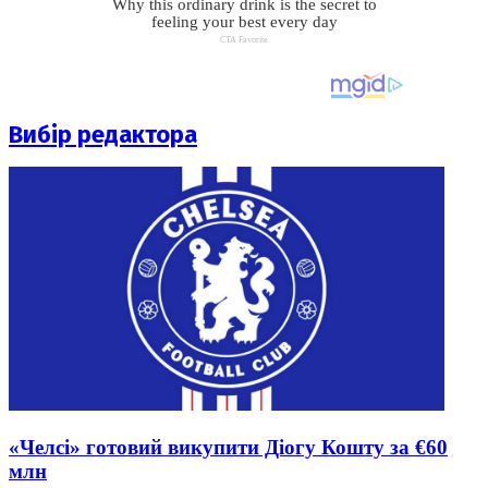
Вибір редактора
«Челсі» готовий викупити Діогу Кошту за €60
млн