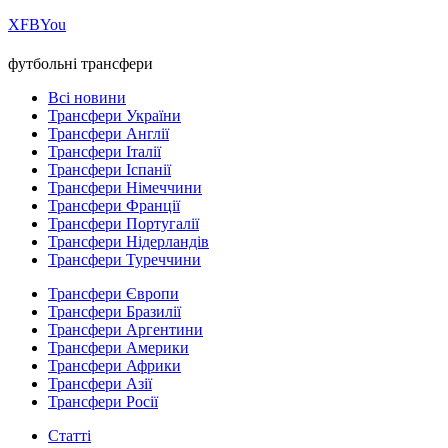
Х
FB
You
футбольні трансфери
Всі новини
Трансфери України
Трансфери Англії
Трансфери Італії
Трансфери Іспанії
Трансфери Німеччини
Трансфери Франції
Трансфери Португалії
Трансфери Нідерландів
Трансфери Туреччини
Трансфери Європи
Трансфери Бразилії
Трансфери Аргентини
Трансфери Америки
Трансфери Африки
Трансфери Азії
Трансфери Росії
Статті