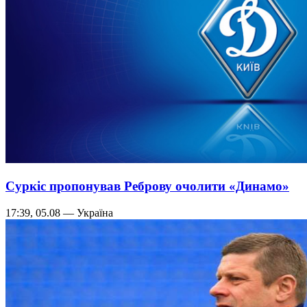
Суркіс пропонував Реброву очолити «Динамо»
17:39, 05.08 — Україна