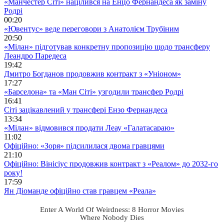
«Манчестер Сіті» націлився на Енцо Фернандеса як заміну
Родрі
00:20
«Ювентус» веде переговори з Анатолієм Трубіним
20:50
«Мілан» підготував конкретну пропозицію щодо трансферу
Леандро Паредеса
19:42
Дмитро Богданов продовжив контракт з «Уніоном»
17:27
«Барселона» та «Ман Сіті» узгодили трансфер Родрі
16:41
Сіті зацікавлений у трансфері Ензо Фернандеса
13:34
«Мілан» відмовився продати Леау «Галатасараю»
11:02
Офіційно: «Зоря» підсилилася двома гравцями
21:10
Офіційно: Вінісіус продовжив контракт з «Реалом» до 2032-го
року!
17:59
Ян Діоманде офіційно став гравцем «Реала»