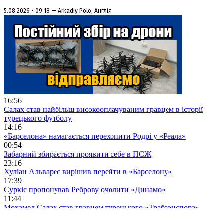
5.08.2026 - 09:18 — Arkadiy Polo, Англія
16:56
Салах став найбільш високооплачуваним гравцем в історії
турецького футболу
14:16
«Барселона» намагається перехопити Родрі у «Реала»
00:54
Забарний збирається проявити себе в ПСЖ
23:16
Хуліан Альварес вирішив перейти в «Барселону»
17:39
Суркіс пропонував Реброву очолити «Динамо»
11:44
Мохамед Салах став гравцем турецького «Трабзонспора»
09:18