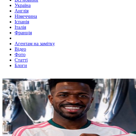
Україна
Англія
Німеччина
Іспанія
Італія
Франція
Агентам на замітку
Відео
Фото
Статті
Блоги