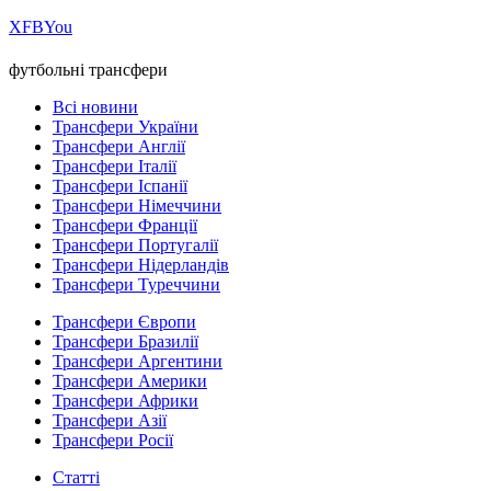
Х
FB
You
футбольні трансфери
Всі новини
Трансфери України
Трансфери Англії
Трансфери Італії
Трансфери Іспанії
Трансфери Німеччини
Трансфери Франції
Трансфери Португалії
Трансфери Нідерландів
Трансфери Туреччини
Трансфери Європи
Трансфери Бразилії
Трансфери Аргентини
Трансфери Америки
Трансфери Африки
Трансфери Азії
Трансфери Росії
Статті