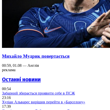
Михайло Мудрик повертається
00:59, 01.08 — Англія
реклама
Останні новини
00:54
Забарний збирається проявити себе в ПСЖ
23:16
Хуліан Альварес вирішив перейти в «Барселону»
17:39