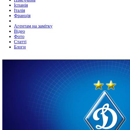
Іспанія
Італія
Франція
Агентам на замітку
Відео
Фото
Статті
Блоги