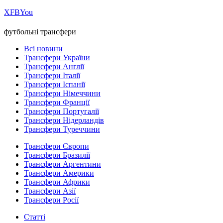
Х
FB
You
футбольні трансфери
Всі новини
Трансфери України
Трансфери Англії
Трансфери Італії
Трансфери Іспанії
Трансфери Німеччини
Трансфери Франції
Трансфери Португалії
Трансфери Нідерландів
Трансфери Туреччини
Трансфери Європи
Трансфери Бразилії
Трансфери Аргентини
Трансфери Америки
Трансфери Африки
Трансфери Азії
Трансфери Росії
Статті