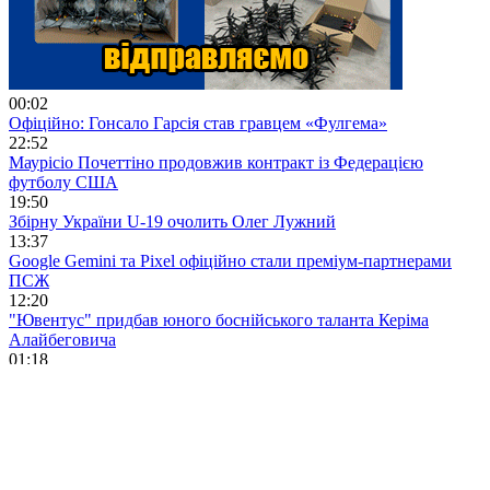
00:02
Офіційно: Гонсало Гарсія став гравцем «Фулгема»
22:52
Маурісіо Почеттіно продовжив контракт із Федерацією
футболу США
19:50
Збірну України U-19 очолить Олег Лужний
13:37
Google Gemini та Pixel офіційно стали преміум-партнерами
ПСЖ
12:20
"Ювентус" придбав юного боснійського таланта Керіма
Алайбеговича
01:18
Офіційно! Коло-Муані перейшов у «Ювентус»
13:21
Хабі Алонсо: «Ми хочемо, щоб Мудрик був частиною
команди»
14:16
Салах знаходиться за крок від переходу в «Трабзонспор»