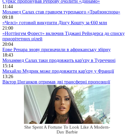
Суркіс пропонував Реброву очолити «Динамо»
11:44
Мохамед Салах став гравцем турецького «Трабзонспора»
09:18
«Челсі» готовий викупити Діогу Кошту за €60 млн
21:00
«Ноттінгем Форест» включив Тіджані Рейндерса до списку
приорітетних цілей
20:04
Ерве Ренара знову призначили в африканську збірну
18:43
Мохаммед Салах таки продовжить кар'єру в Туреччині
15:14
Михайло Мудрик може продовжити кар'єру у Франції
13:26
Віктор Циганков отримав дві трансферні пропозиції