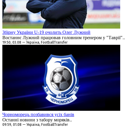
Збірну України U-19 очолить Олег Лужний
Востаннє Лужний працював головним тренером у "Таврії"..
19:50, 03.08 — Україна, FootballTransfer
Чорноморець позбавився усіх банів
Останні новини з табору моряків..
09:59, 01.08 — Україна, FootballTransfer