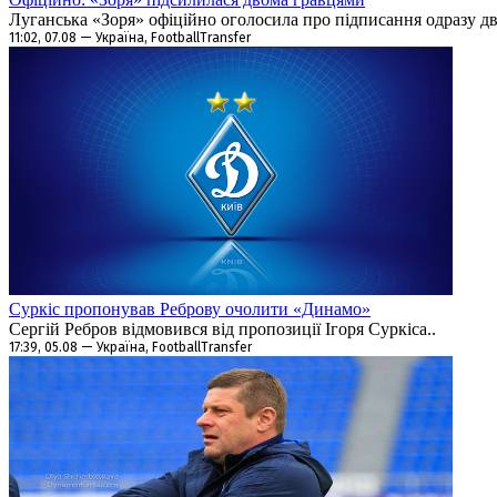
Луганська «Зоря» офіційно оголосила про підписання одразу дво
11:02, 07.08 — Україна, FootballTransfer
Суркіс пропонував Реброву очолити «Динамо»
Сергій Ребров відмовився від пропозиції Ігоря Суркіса..
17:39, 05.08 — Україна, FootballTransfer