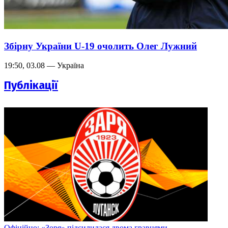
Збірну України U-19 очолить Олег Лужний
19:50, 03.08 — Україна
Публікації
Офіційно: «Зоря» підсилилася двома гравцями