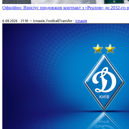
Офіційно: Вінісіус продовжив контракт з «Реалом» до 2032-го 
6.08.2026 - 21:10 — Іспанія, FootballTransfer -
Іспанія