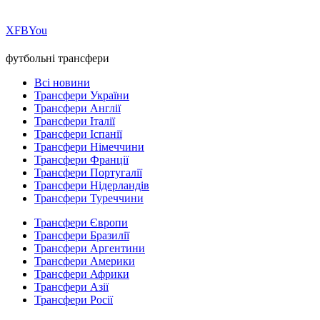
Х
FB
You
футбольні трансфери
Всі новини
Трансфери України
Трансфери Англії
Трансфери Італії
Трансфери Іспанії
Трансфери Німеччини
Трансфери Франції
Трансфери Португалії
Трансфери Нідерландів
Трансфери Туреччини
Трансфери Європи
Трансфери Бразилії
Трансфери Аргентини
Трансфери Америки
Трансфери Африки
Трансфери Азії
Трансфери Росії