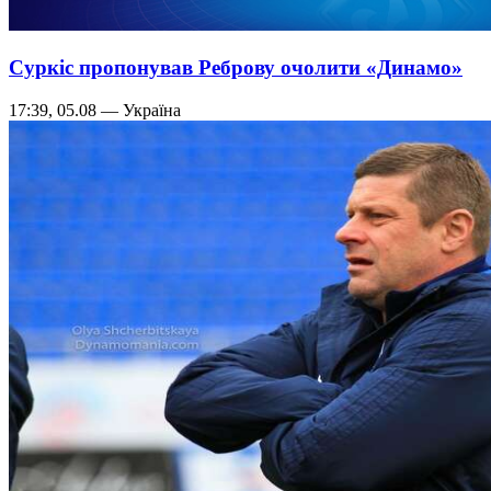
Суркіс пропонував Реброву очолити «Динамо»
17:39, 05.08 — Україна