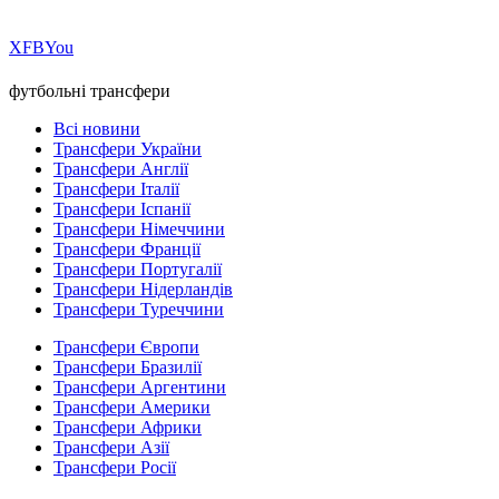
Х
FB
You
футбольні трансфери
Всі новини
Трансфери України
Трансфери Англії
Трансфери Італії
Трансфери Іспанії
Трансфери Німеччини
Трансфери Франції
Трансфери Португалії
Трансфери Нідерландів
Трансфери Туреччини
Трансфери Європи
Трансфери Бразилії
Трансфери Аргентини
Трансфери Америки
Трансфери Африки
Трансфери Азії
Трансфери Росії