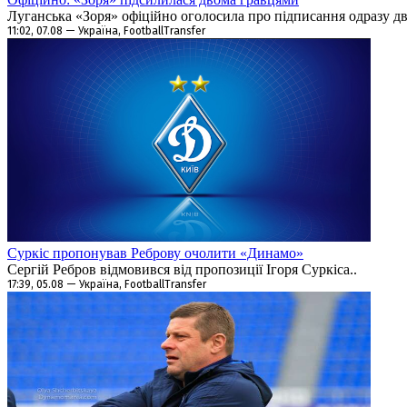
Луганська «Зоря» офіційно оголосила про підписання одразу дво
11:02, 07.08 — Україна, FootballTransfer
Суркіс пропонував Реброву очолити «Динамо»
Сергій Ребров відмовився від пропозиції Ігоря Суркіса..
17:39, 05.08 — Україна, FootballTransfer