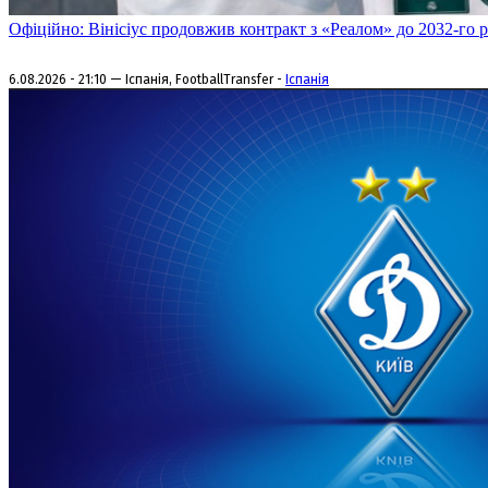
Офіційно: Вінісіус продовжив контракт з «Реалом» до 2032-го 
6.08.2026 - 21:10 — Іспанія, FootballTransfer -
Іспанія