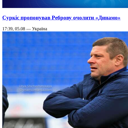
Суркіс пропонував Реброву очолити «Динамо»
17:39, 05.08 — Україна