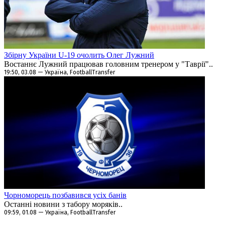
Збірну України U-19 очолить Олег Лужний
Востаннє Лужний працював головним тренером у "Таврії"..
19:50, 03.08 — Україна, FootballTransfer
Чорноморець позбавився усіх банів
Останні новини з табору моряків..
09:59, 01.08 — Україна, FootballTransfer