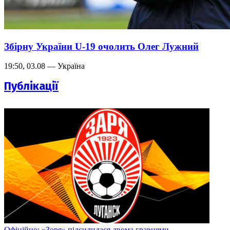
Збірну України U-19 очолить Олег Лужний
19:50, 03.08 — Україна
Публікації
Офіційно: «Зоря» підсилилася двома гравцями