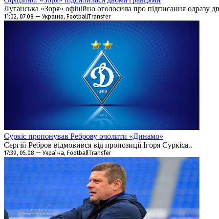
Луганська «Зоря» офіційно оголосила про підписання одразу дво
11:02, 07.08 — Україна, FootballTransfer
Суркіс пропонував Реброву очолити «Динамо»
Сергій Ребров відмовився від пропозиції Ігоря Суркіса..
17:39, 05.08 — Україна, FootballTransfer