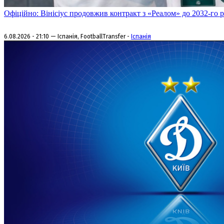
Офіційно: Вінісіус продовжив контракт з «Реалом» до 2032-го 
6.08.2026 - 21:10 — Іспанія, FootballTransfer -
Іспанія