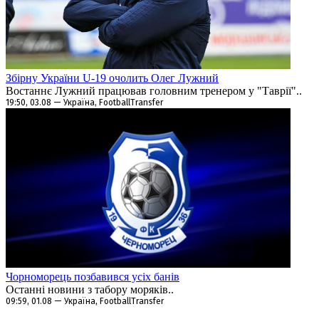
Збірну України U-19 очолить Олег Лужний
Востаннє Лужний працював головним тренером у "Таврії"..
19:50, 03.08 — Україна, FootballTransfer
Чорноморець позбавився усіх банів
Останні новини з табору моряків..
09:59, 01.08 — Україна, FootballTransfer