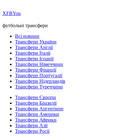
Х
FB
You
футбольні трансфери
Всі новини
Трансфери України
Трансфери Англії
Трансфери Італії
Трансфери Іспанії
Трансфери Німеччини
Трансфери Франції
Трансфери Португалії
Трансфери Нідерландів
Трансфери Туреччини
Трансфери Європи
Трансфери Бразилії
Трансфери Аргентини
Трансфери Америки
Трансфери Африки
Трансфери Азії
Трансфери Росії