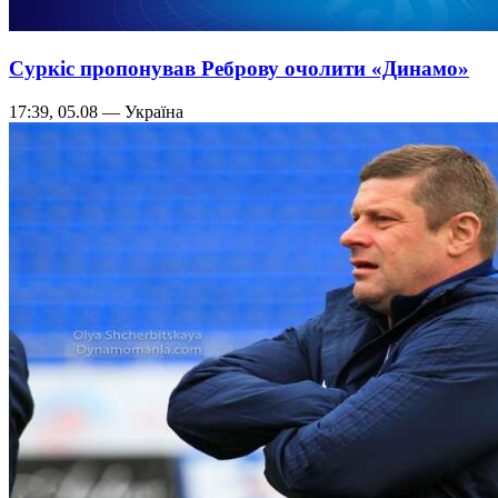
Суркіс пропонував Реброву очолити «Динамо»
17:39, 05.08 — Україна