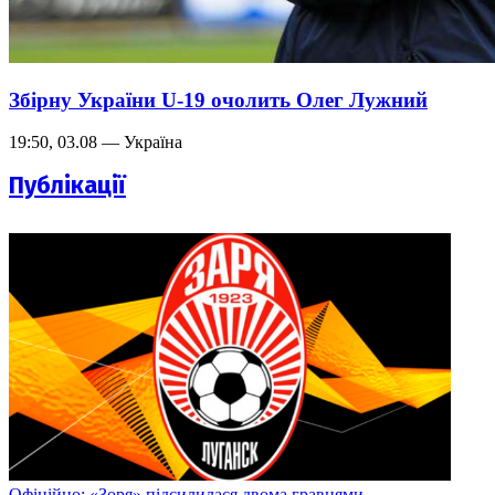
Збірну України U-19 очолить Олег Лужний
19:50, 03.08 — Україна
Публікації
Офіційно: «Зоря» підсилилася двома гравцями