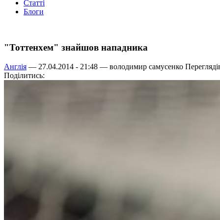
Статті
Блоги
"Тоттенхем" знайшов нападника
Англія
— 27.04.2014 - 21:48 —
володимир самусенко
Переглядів
Поділитись: