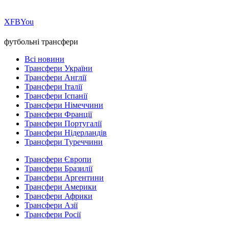
Х
FB
You
футбольні трансфери
Всі новини
Трансфери України
Трансфери Англії
Трансфери Італії
Трансфери Іспанії
Трансфери Німеччини
Трансфери Франції
Трансфери Португалії
Трансфери Нідерландів
Трансфери Туреччини
Трансфери Європи
Трансфери Бразилії
Трансфери Аргентини
Трансфери Америки
Трансфери Африки
Трансфери Азії
Трансфери Росії