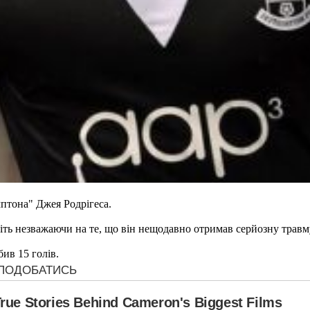
птона" Джея Родрігеса.
ь незважаючи на те, що він нещодавно отримав серйозну травму к
ив 15 голів.