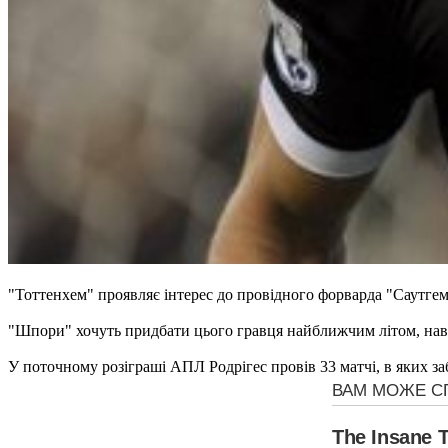
"Тоттенхем" проявляє інтерес до провідного форварда "Саутгем
"Шпори" хочуть придбати цього гравця найближчим літом, навіт
У поточному розіграші АПЛ Родрігес провів 33 матчі, в яких заб