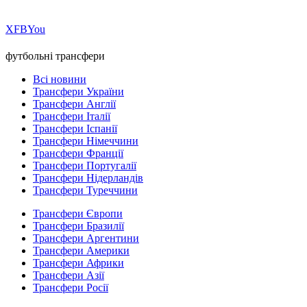
Х
FB
You
футбольні трансфери
Всі новини
Трансфери України
Трансфери Англії
Трансфери Італії
Трансфери Іспанії
Трансфери Німеччини
Трансфери Франції
Трансфери Португалії
Трансфери Нідерландів
Трансфери Туреччини
Трансфери Європи
Трансфери Бразилії
Трансфери Аргентини
Трансфери Америки
Трансфери Африки
Трансфери Азії
Трансфери Росії