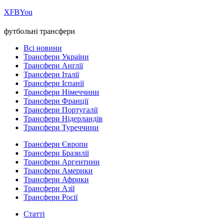
Х
FB
You
футбольні трансфери
Всі новини
Трансфери України
Трансфери Англії
Трансфери Італії
Трансфери Іспанії
Трансфери Німеччини
Трансфери Франції
Трансфери Португалії
Трансфери Нідерландів
Трансфери Туреччини
Трансфери Європи
Трансфери Бразилії
Трансфери Аргентини
Трансфери Америки
Трансфери Африки
Трансфери Азії
Трансфери Росії
Статті