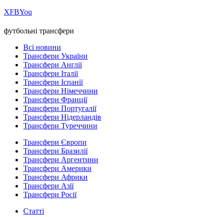
Х
FB
You
футбольні трансфери
Всі новини
Трансфери України
Трансфери Англії
Трансфери Італії
Трансфери Іспанії
Трансфери Німеччини
Трансфери Франції
Трансфери Португалії
Трансфери Нідерландів
Трансфери Туреччини
Трансфери Європи
Трансфери Бразилії
Трансфери Аргентини
Трансфери Америки
Трансфери Африки
Трансфери Азії
Трансфери Росії
Статті