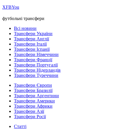
Х
FB
You
футбольні трансфери
Всі новини
Трансфери України
Трансфери Англії
Трансфери Італії
Трансфери Іспанії
Трансфери Німеччини
Трансфери Франції
Трансфери Португалії
Трансфери Нідерландів
Трансфери Туреччини
Трансфери Європи
Трансфери Бразилії
Трансфери Аргентини
Трансфери Америки
Трансфери Африки
Трансфери Азії
Трансфери Росії
Статті